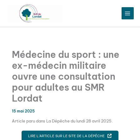
Aller
au
contenu
Médecine du sport : une
ex-médecin militaire
ouvre une consultation
pour adultes au SMR
Lordat
15 mai 2025
Article paru dans La Dépêche du lundi 28 avril 2025.
LIRE L’ARTICLE SUR LE SITE DE LA DÉPÊCHE